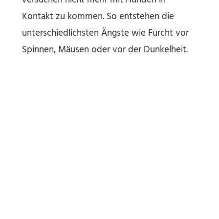
versuchen nicht mehr mit Hunden in
Kontakt zu kommen. So entstehen die
unterschiedlichsten Ängste wie Furcht vor
Spinnen, Mäusen oder vor der Dunkelheit.
Flugangst, Platzangst, Höhenangst und
Prüfungsängste sind ebenfalls Phobien, die
oftmals Reaktonen wie Herzrasen,
Schweißausbrüche, Schwindel und Atemnot
machen können. Die Hypnose durchbricht
die Verknüpfung mit einem negativen
Ereignis und löst dadurch die Blockade,
sodass keine angstauslösenden
Verbindungen mehr entstehen können.